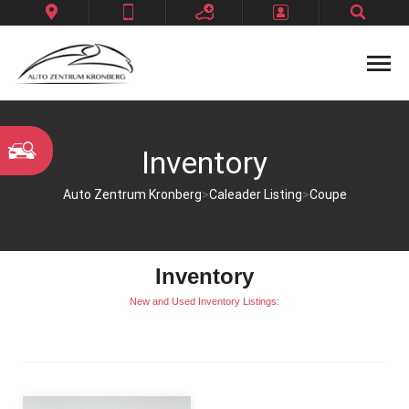
Datenschutzerklärung
Home
Inventory
Impressum
Kontakt
Auto Zentrum Kronberg
>
Caleader Listing
>
Coupe
Unternehmen
Inventory
New and Used Inventory Listings: